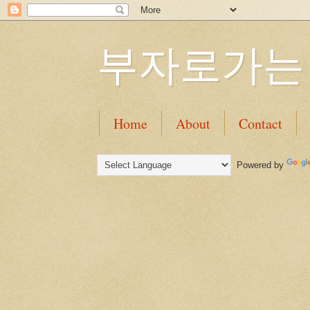
부자로가는
Home
About
Contact
Powered by